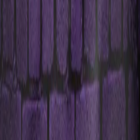
Em uma conversa, a gente identifica onde seu lucro está
vazando e entrega um plano de prioridades com
próximos passos.
Nome
E-mail
Telefone
Empresa
Mensagem
Agendar diagnóstico
45 minutos. Clareza + plano. Sem enrolação.
Acesso
Home
Método
Soluções
Cases
Blog
Sobre
Contato