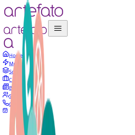
Home
Método
Soluções
Cases
Blog
Sobre
Contato