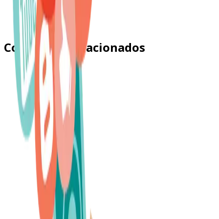
Conteúdos relacionados
Aprenda como medir qualidade de leads de franquia com
eventos, funil e CPF. Veja quais sinais indicam candidato
qualificado, como rastrear no site/CRM e como otimizar
campanhas além do CPL.
Saiba mais