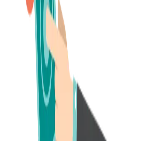
Aprenda a criar uma nutrição de leads para franquias (7–
14 dias) com conteúdo, prova social e filtros. Inclui
sequência pronta, temas por dia, assuntos de e-mail e
CTAs para aumentar reuniões realizadas e reduzir CPF
Saiba mais
Entenda o funil de expansão de franquias (Atração →
Qualificação → Reunião → Proposta → Contrato), quais
KPIs medir (CPF) e como reduzir no-show e aumentar