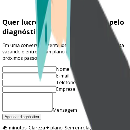
fechamento com Branding + Performance + nutrição
Saiba mais
Quer lucro previsível? Comece pelo
diagnóstico.
Em uma conversa, a gente identifica onde seu lucro está
vazando e entrega um plano de prioridades com
próximos passos.
Nome
E-mail
Telefone
Empresa
Mensagem
Agendar diagnóstico
45 minutos. Clareza + plano. Sem enrolação.