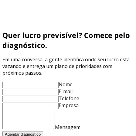
Qualificação → Reunião → Proposta → Contrato), quais
KPIs medir (CPF) e como reduzir no-show e aumentar
fechamento com Branding + Performance + nutrição
Saiba mais
Quer lucro previsível? Comece pelo
diagnóstico.
Em uma conversa, a gente identifica onde seu lucro está
vazando e entrega um plano de prioridades com
próximos passos.
Nome
E-mail
Telefone
Empresa
Mensagem
Agendar diagnóstico