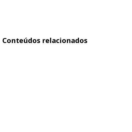
Agendar Meu Diagnóstico de 45 Minutos
Conteúdos relacionados
Aprenda como medir qualidade de leads de franquia com
eventos, funil e CPF. Veja quais sinais indicam candidato
qualificado, como rastrear no site/CRM e como otimizar
campanhas além do CPL.