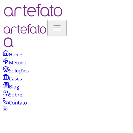
Home
Método
Soluções
Cases
Blog
Sobre
Contato