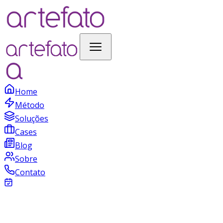
Home
Método
Soluções
Cases
Blog
Sobre
Contato