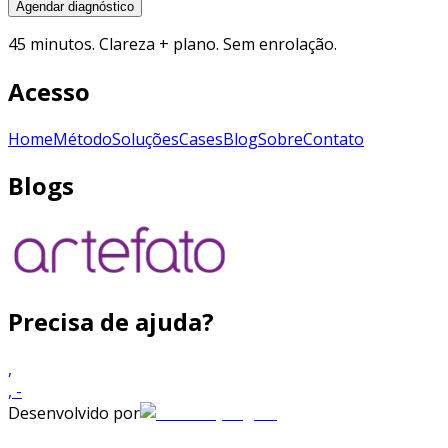
Agendar diagnóstico
45 minutos. Clareza + plano. Sem enrolação.
Acesso
Home
Método
Soluções
Cases
Blog
Sobre
Contato
Blogs
Precisa de ajuda?
,
,
-
Desenvolvido por