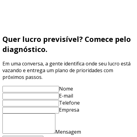
Qualificação → Reunião → Proposta → Contrato), quais
KPIs medir (CPF) e como reduzir no-show e aumentar
fechamento com Branding + Performance + nutrição
Saiba mais
Quer lucro previsível? Comece pelo
diagnóstico.
Em uma conversa, a gente identifica onde seu lucro está
vazando e entrega um plano de prioridades com
próximos passos.
Nome
E-mail
Telefone
Empresa
Mensagem