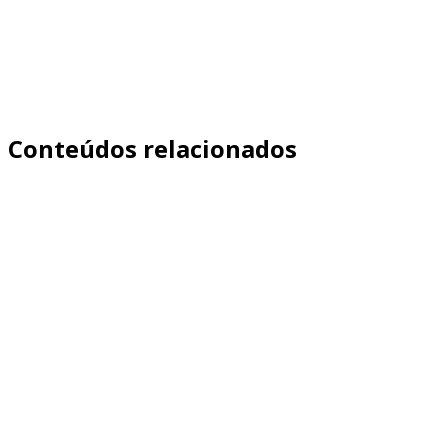
Conteúdos relacionados
Aprenda como medir qualidade de leads de franquia com
eventos, funil e CPF. Veja quais sinais indicam candidato
qualificado, como rastrear no site/CRM e como otimizar
campanhas além do CPL.