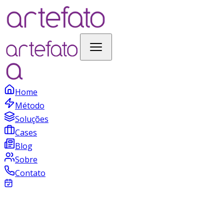
Home
Método
Soluções
Cases
Blog
Sobre
Contato