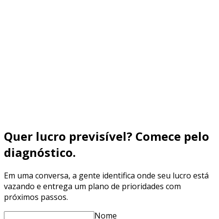
Entenda o funil de expansão de franquias (Atração →
Qualificação → Reunião → Proposta → Contrato), quais
KPIs medir (CPF) e como reduzir no-show e aumentar
fechamento com Branding + Performance + nutrição
Saiba mais
Quer lucro previsível? Comece pelo
diagnóstico.
Em uma conversa, a gente identifica onde seu lucro está
vazando e entrega um plano de prioridades com
próximos passos.
Nome