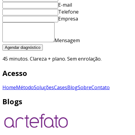
E-mail
Telefone
Empresa
Mensagem
Agendar diagnóstico
45 minutos. Clareza + plano. Sem enrolação.
Acesso
Home
Método
Soluções
Cases
Blog
Sobre
Contato
Blogs