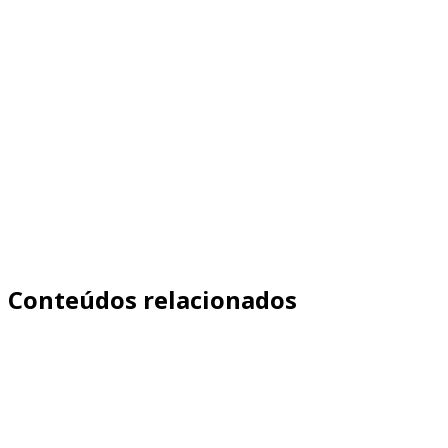
"Marketplace não dá credibilidade?"
Quer recuperar margem, cliente e controle
(sem perder volume)? →
Agendar Diagnóstico
Conteúdos relacionados