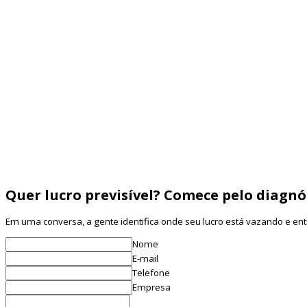
Aprenda a criar uma nutrição de leads para franquias (7–14 dias) com 
CPF
Saiba mais
Entenda o funil de expansão de franquias (Atração → Qualificação 
nutrição
Saiba mais
Quer lucro previsível? Comece pelo diagnó
Em uma conversa, a gente identifica onde seu lucro está vazando e e
Nome
E-mail
Telefone
Empresa