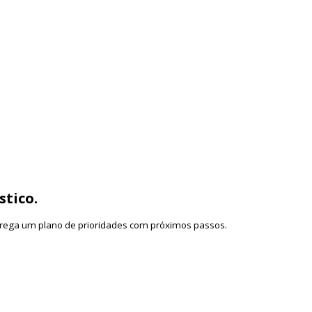
conteúdo, prova social e filtros. Inclui sequência pronta, temas por dia, as
→ Reunião → Proposta → Contrato), quais KPIs medir (CPF) e como reduzir 
stico.
ntrega um plano de prioridades com próximos passos.