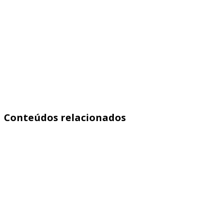
Conteúdos relacionados
Aprenda como medir qualidade de leads de franquia com eventos, fun
Saiba mais