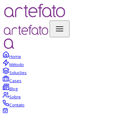
Home
Método
Soluções
Cases
Blog
Sobre
Contato