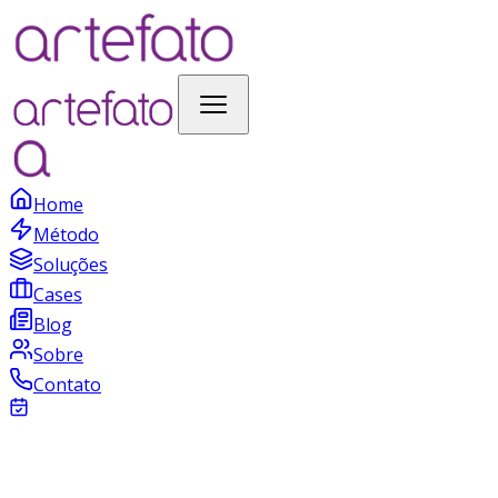
Home
Método
Soluções
Cases
Blog
Sobre
Contato