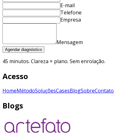
E-mail
Telefone
Empresa
Mensagem
Agendar diagnóstico
45 minutos. Clareza + plano. Sem enrolação.
Acesso
Home
Método
Soluções
Cases
Blog
Sobre
Contato
Blogs