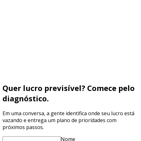
Entenda o funil de expansão de franquias (Atração →
Qualificação → Reunião → Proposta → Contrato), quais
KPIs medir (CPF) e como reduzir no-show e aumentar
fechamento com Branding + Performance + nutrição
Saiba mais
Quer lucro previsível? Comece pelo
diagnóstico.
Em uma conversa, a gente identifica onde seu lucro está
vazando e entrega um plano de prioridades com
próximos passos.
Nome