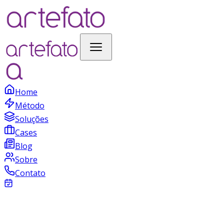
Home
Método
Soluções
Cases
Blog
Sobre
Contato