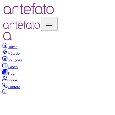
Home
Método
Soluções
Cases
Blog
Sobre
Contato