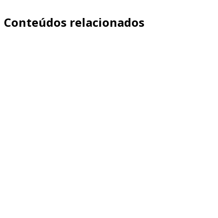
Conteúdos relacionados
Aprenda como medir qualidade de leads de franquia com
eventos, funil e CPF. Veja quais sinais indicam candidato
qualificado, como rastrear no site/CRM e como otimizar
campanhas além do CPL.
Saiba mais