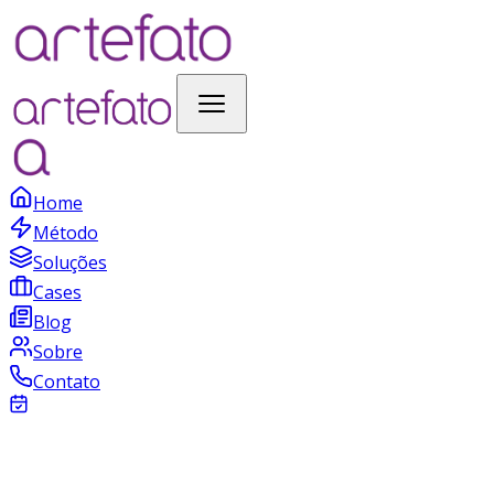
Home
Método
Soluções
Cases
Blog
Sobre
Contato