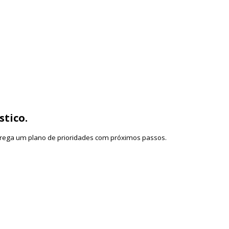
conteúdo, prova social e filtros. Inclui sequência pronta, temas por dia, as
→ Reunião → Proposta → Contrato), quais KPIs medir (CPF) e como reduzir 
stico.
ntrega um plano de prioridades com próximos passos.