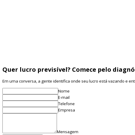
Aprenda a criar uma nutrição de leads para franquias (7–14 dias) com 
CPF
Saiba mais
Entenda o funil de expansão de franquias (Atração → Qualificação 
nutrição
Saiba mais
Quer lucro previsível? Comece pelo diagnó
Em uma conversa, a gente identifica onde seu lucro está vazando e e
Nome
E-mail
Telefone
Empresa
Mensagem