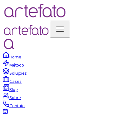
Home
Método
Soluções
Cases
Blog
Sobre
Contato