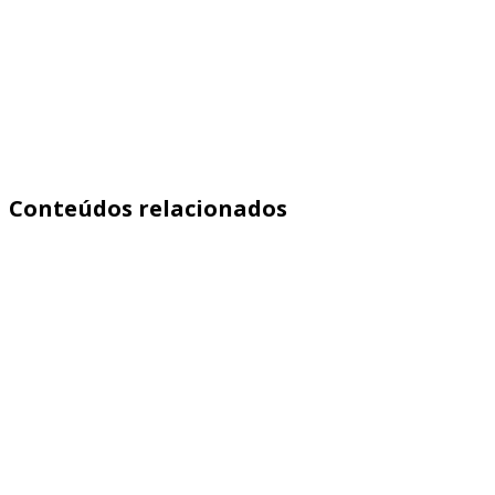
Conteúdos relacionados
Aprenda como medir qualidade de leads de franquia com eventos, fun
Saiba mais