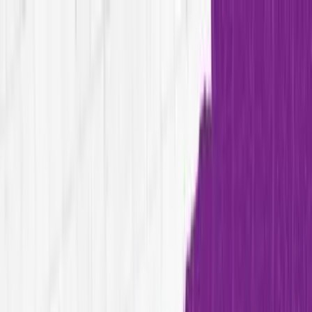
Home
Método
Soluções
Cases
Blog
Sobre
Contato