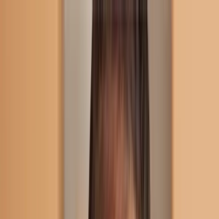
Home
Método
Soluções
Cases
Blog
Sobre
Contato