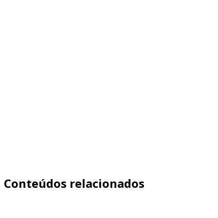
"Como melhorar margem sem aumentar
preço?"
Quer otimizar suas campanhas por lucro real (e
parar de escalar prejuízo)? →
Agendar
Diagnóstico
Conteúdos relacionados