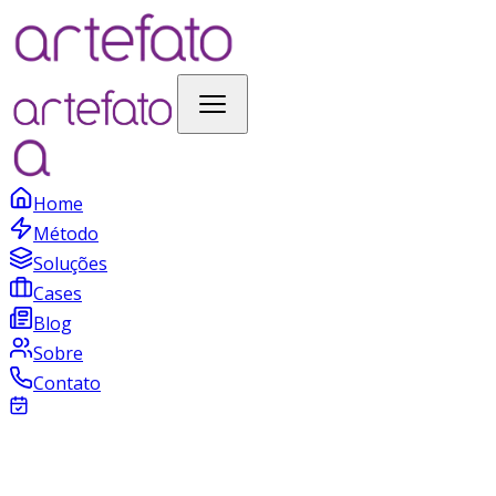
Home
Método
Soluções
Cases
Blog
Sobre
Contato