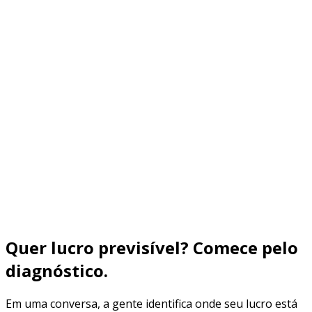
CTAs para aumentar reuniões realizadas e reduzir CPF
Saiba mais
Entenda o funil de expansão de franquias (Atração →
Qualificação → Reunião → Proposta → Contrato), quais
KPIs medir (CPF) e como reduzir no-show e aumentar
fechamento com Branding + Performance + nutrição
Saiba mais
Quer lucro previsível? Comece pelo
diagnóstico.
Em uma conversa, a gente identifica onde seu lucro está